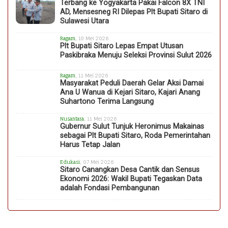
Terbang ke Yogyakarta Pakai Falcon 8X TNI
AD, Mensesneg RI Dilepas Plt Bupati Sitaro di
Sulawesi Utara
Ragam
, 19 Mei 2026
Plt Bupati Sitaro Lepas Empat Utusan
Paskibraka Menuju Seleksi Provinsi Sulut 2026
Ragam
, 11 Mei 2026
Masyarakat Peduli Daerah Gelar Aksi Damai
Ana U Wanua di Kejari Sitaro, Kajari Anang
Suhartono Terima Langsung
Nusantara
, 11 Mei 2026
Gubernur Sulut Tunjuk Heronimus Makainas
sebagai Plt Bupati Sitaro, Roda Pemerintahan
Harus Tetap Jalan
Edukasi
, 07 Mei 2026
Sitaro Canangkan Desa Cantik dan Sensus
Ekonomi 2026: Wakil Bupati Tegaskan Data
adalah Fondasi Pembangunan